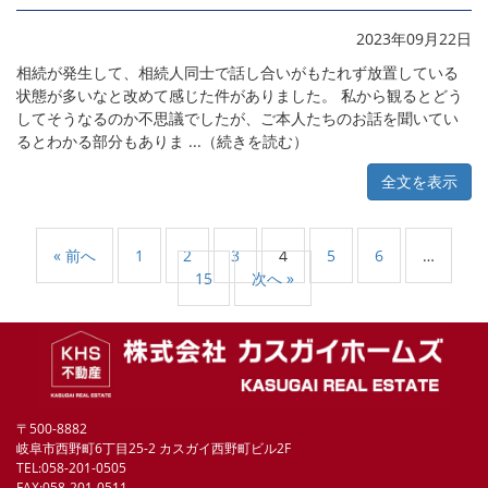
2023年09月22日
相続が発生して、相続人同士で話し合いがもたれず放置している
状態が多いなと改めて感じた件がありました。 私から観るとどう
してそうなるのか不思議でしたが、ご本人たちのお話を聞いてい
るとわかる部分もありま ...（続きを読む）
全文を表示
« 前へ
1
2
3
4
5
6
…
15
次へ »
〒500-8882
岐阜市西野町6丁目25-2 カスガイ西野町ビル2F
TEL:058-201-0505
FAX:058-201-0511