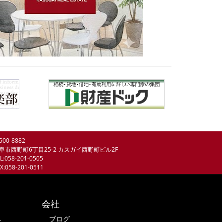
500-8882
阜市西野町6丁目25-2 カスガイ西野町ビル2F
L:058-201-0505
X:058-201-0511
会社
へ
ブログ