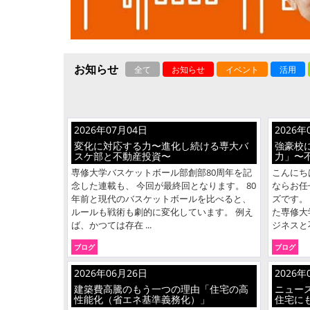
お知らせ
全て
お知らせ
イベント
活用
2026年07月04日
2026年
変化に対応する力〜進化し続ける専大バ
強豪校
スケ部と不動産投資〜
力」〜
専修大学バスケットボール部創部80周年を記
こんにち
念した連載も、 今回が最終回となります。 80
ならお任
年前と現代のバスケットボールを比べると、
ズです。
ルールも戦術も劇的に変化しています。 例え
た専修大
ば、かつては存在 ...
ジネスと不
ブログ
ブログ
2026年06月26日
2026年
建築費高騰のもう一つの理由「住宅の高
ニュー
性能化（省エネ基準義務化）」
住宅に