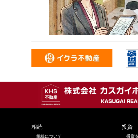
相続
投資
相続について
投資