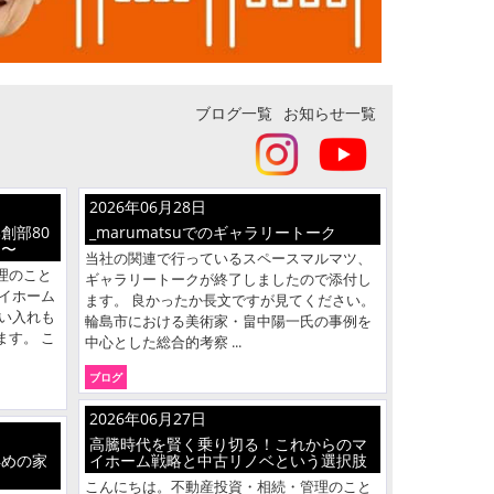
ブログ一覧
お知らせ一覧
2026年06月28日
創部80
_marumatsuでのギャラリートーク
と〜
当社の関連で行っているスペースマルマツ、
理のこと
ギャラリートークが終了しましたので添付し
イホーム
ます。 良かったか長文ですが見てください。
い入れも
輪島市における美術家・畠中陽一氏の事例を
す。 こ
中心とした総合的考察 ...
ブログ
2026年06月27日
高騰時代を賢く乗り切る！これからのマ
早めの家
イホーム戦略と中古リノベという選択肢
こんにちは。不動産投資・相続・管理のこと