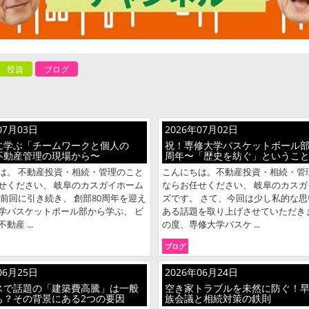
投資
ブログ
07月03日
2026年07月02日
に学ぶ「チームワークと個人の
祝！専修大学バスケットボール部
不動産管理の現場から〜
周年〜「歴史を紡ぐ」というこ
は。 不動産投資・相続・管理のこと
こんにちは。不動産投資・相続・管
せください、 岐阜のカスガイホーム
ならお任せください、 岐阜のカスガ
 前回に引き続き、 創部80周年を迎え
ズです。 さて、今回は少し私的な思
学バスケットボール部から学ぶ、 ビ
ある話題を取り上げさせていただきま
動産 ...
の度、専修大学バスケ ...
ブログ
06月25日
2026年06月24日
スで話題の「建築費高騰」は一般
空き家トラブルを未然に防ぐ！
も？その背景にある2つの要因
族会議と相続対策の鉄則