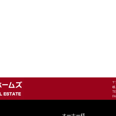
〒
岐
TE
FA
オーナー様