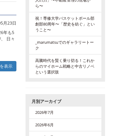
人の力」〜不動産管理の現場か
ら〜
祝！専修大学バスケットボール部
05月23日
創部80周年〜「歴史を紡ぐ」とい
うこと〜
6年も5
、 日々
_marumatsuでのギャラリートー
ク
高騰時代を賢く乗り切る！これか
を表示
らのマイホーム戦略と中古リノベ
という選択肢
月別アーカイブ
2026年7月
2026年6月