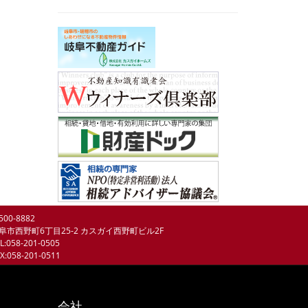
500-8882
阜市西野町6丁目25-2 カスガイ西野町ビル2F
L:058-201-0505
X:058-201-0511
会社