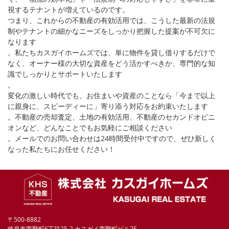
視するテナントが増えているのです。
つまり、これからの不動産の有効活用では、こうした最新の法規
制やテナントの細かなニーズをしっかり把握した提案が不可欠に
なります
。私たちカスガイホームズでは、単に物件を貸し借りするだけで
なく、オーナー様の大切な資産をどう活かすべきか、専門的な知
識でしっかりとサポートいたします
。
変化の激しい時代でも、お住まいや資産のことなら「今まで以上
に親身に、スピーディーに」寄り添う対応をお約束いたします
。不動産の売却査定、土地の有効活用、不動産のセカンドオピニ
オンなど、どんなことでもお気軽にご相談ください
。メールでのお問い合わせは24時間受付中ですので、ぜひ新しく
なった私たちにお任せください！
〒500-8882
岐阜市西野町6丁目25-2 カスガイ西野町ビル2F