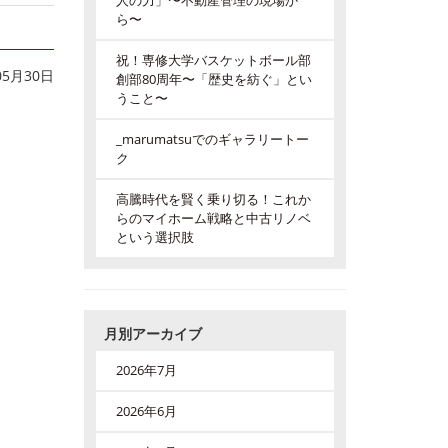
人の力」〜不動産管理の現場か
ら〜
祝！専修大学バスケットボール部
05月30日
創部80周年〜「歴史を紡ぐ」とい
うこと〜
_marumatsuでのギャラリートー
ク
高騰時代を賢く乗り切る！これか
らのマイホーム戦略と中古リノベ
という選択肢
月別アーカイブ
2026年7月
2026年6月