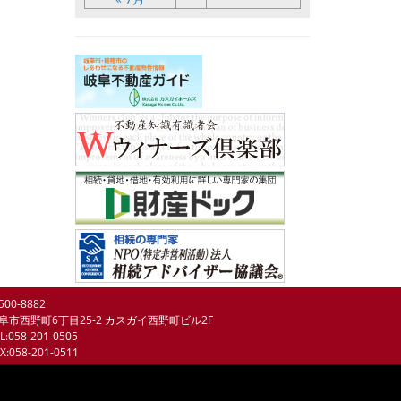
500-8882
阜市西野町6丁目25-2 カスガイ西野町ビル2F
L:058-201-0505
X:058-201-0511